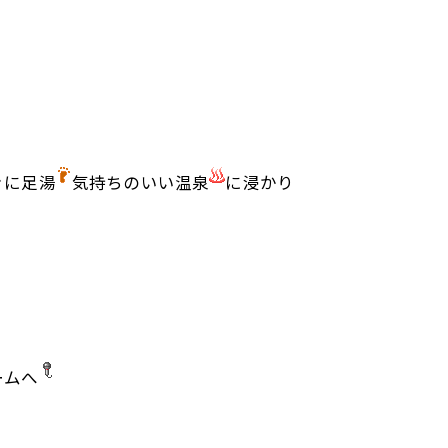
ぐに足湯
気持ちのいい温泉
に浸かり
ームへ