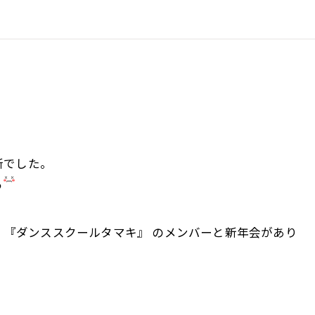
動画コーナー
所でした。
う
間 『ダンススクールタマキ』 のメンバーと新年会があり