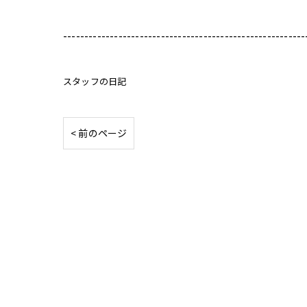
---------------------------------------------------------
スタッフの日記
< 前のページ