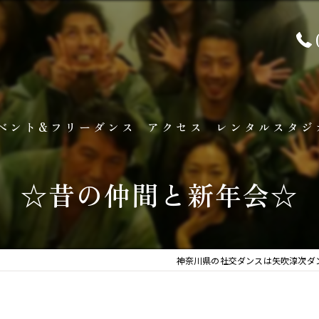
ベント&フリーダンス
アクセス
レンタルスタジ
ベント&キャンペーン情報
レンタルスタジオ準
☆昔の仲間と新年会☆
リーダンスタイム
フロアチャージ
ャラリー
神奈川県の社交ダンスは矢吹淳次ダ
生徒様の声
写真コーナー