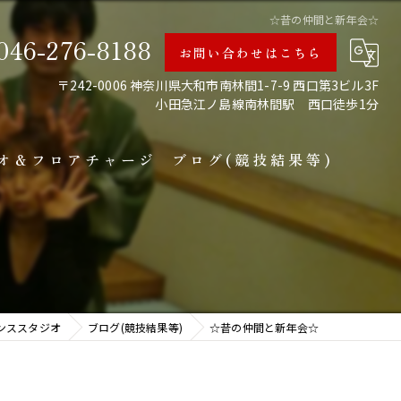
☆昔の仲間と新年会☆
046-276-8188
お問い合わせはこちら
〒242-0006 神奈川県大和市南林間1-7-9 西口第3ビル3F
小田急江ノ島線南林間駅 西口徒歩1分
オ＆フロアチャージ
ブログ(競技結果等)
備中
ンススタジオ
ブログ(競技結果等)
☆昔の仲間と新年会☆