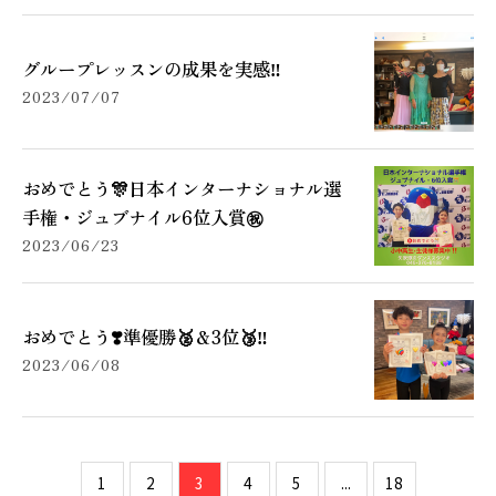
グループレッスンの成果を実感‼️
2023/07/07
おめでとう🎊日本インターナショナル選
手権・ジュブナイル6位入賞㊗️
2023/06/23
おめでとう❣️準優勝🥈＆3位🥉‼️
2023/06/08
1
2
3
4
5
...
18