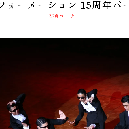
フォーメーション 15周年パ
動画コーナー
写真コーナー