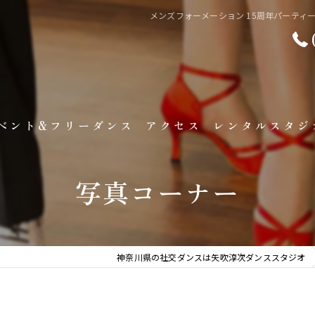
メンズフォーメーション 15周年パーティー
ベント&フリーダンス
アクセス
レンタルスタジ
ベント&キャンペーン情報
レンタルスタジオ準
写真コーナー
リーダンスタイム
フロアチャージ
ャラリー
神奈川県の社交ダンスは矢吹淳次ダンススタジオ
生徒様の声
写真コーナー