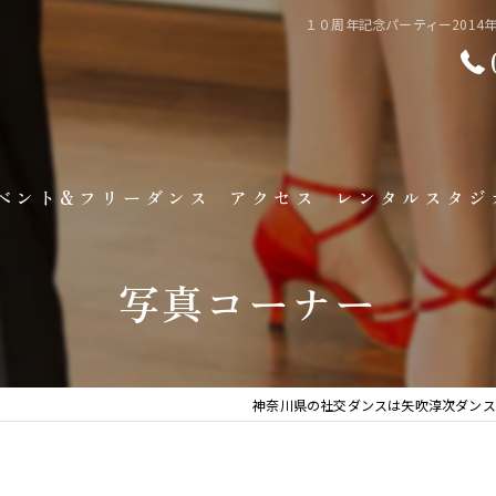
１０周年記念パーティー2014
ベント&フリーダンス
アクセス
レンタルスタジ
ベント&キャンペーン情報
レンタルスタジオ準
写真コーナー
リーダンスタイム
フロアチャージ
ャラリー
神奈川県の社交ダンスは矢吹淳次ダンス
生徒様の声
写真コーナー